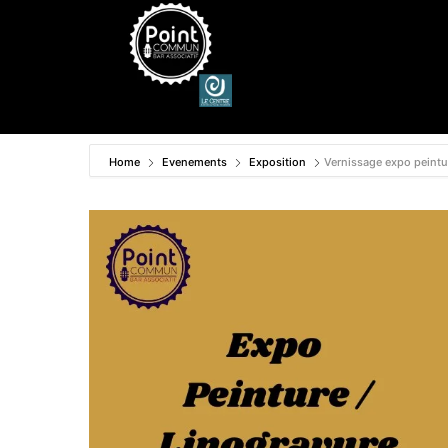
Home
Evenements
Exposition
Vernissage expo peintur