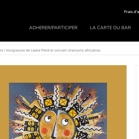
Frais d'
ADHERER/PARTICIPER
LA CARTE DU BAR
e / linogravure de Léane Périé et concert chansons africaines