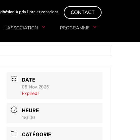
à prix libre et conscient
adhésion
CONTACT
L’ASSOCIATION
PROGRAMME
DATE
05 Nov 2025
Expired!
HEURE
18h00
CATÉGORIE